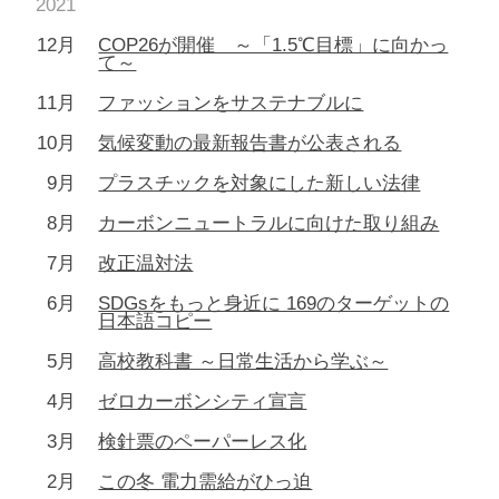
2021
12月
COP26が開催 ～「1.5℃目標」に向かっ
て～
11月
ファッションをサステナブルに
10月
気候変動の最新報告書が公表される
9月
プラスチックを対象にした新しい法律
8月
カーボンニュートラルに向けた取り組み
7月
改正温対法
6月
SDGsをもっと身近に 169のターゲットの
日本語コピー
5月
高校教科書 ～日常生活から学ぶ～
4月
ゼロカーボンシティ宣言
3月
検針票のペーパーレス化
2月
この冬 電力需給がひっ迫