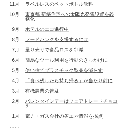
11月
ラベルレスのペットボトル飲料
10月
東京都 新築住宅への太陽光発電設置を義
務化
9月
ホテルのエコ進行中
8月
フードバンクを支援するには
7月
量り売りで食品ロスを削減
6月
簡易なツール利用を行動のきっかけに
5月
使い捨てプラスチック製品を減らす
4月
「食べ残したら持ち帰る」が当たり前に
3月
有機農業の普及
2月
バレンタインデーはフェアトレードチョコ
を
1月
電力・ガス会社の省エネ情報を採点