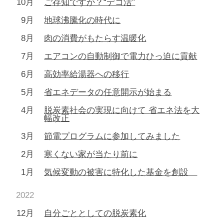
10月
ご存知ですか？“デコ活”
9月
地球沸騰化の時代に
8月
肉の消費がもたらす温暖化
7月
エアコンの自動制御で電力ひっ迫に貢献
6月
高効率給湯器への移行
5月
省エネデータの任意開示が始まる
4月
脱炭素社会の実現に向けて 省エネ法を大
幅改正
3月
節電プログラムに参加してみました
2月
寒くない家が当たり前に
1月
気候変動の被害に特化した基金を創設
2022
12月
自分ごととしての脱炭素化