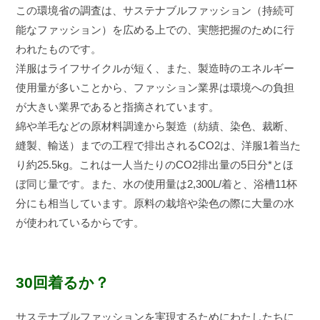
この環境省の調査は、サステナブルファッション（持続可
能なファッション）を広める上での、実態把握のために行
われたものです。
洋服はライフサイクルが短く、また、製造時のエネルギー
使用量が多いことから、ファッション業界は環境への負担
が大きい業界であると指摘されています。
綿や羊毛などの原材料調達から製造（紡績、染色、裁断、
縫製、輸送）までの工程で排出されるCO2は、洋服1着当た
り約25.5kg。これは一人当たりのCO2排出量の5日分*とほ
ぼ同じ量です。また、水の使用量は2,300L/着と、浴槽11杯
分にも相当しています。原料の栽培や染色の際に大量の水
が使われているからです。
30回着るか？
サステナブルファッションを実現するためにわたしたちに