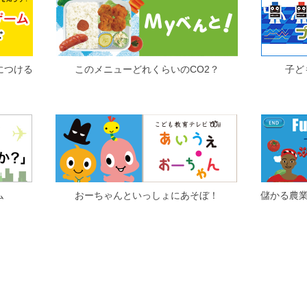
につける
このメニューどれくらいのCO2？
子ど
ム
おーちゃんといっしょにあそぼ！
儲かる農