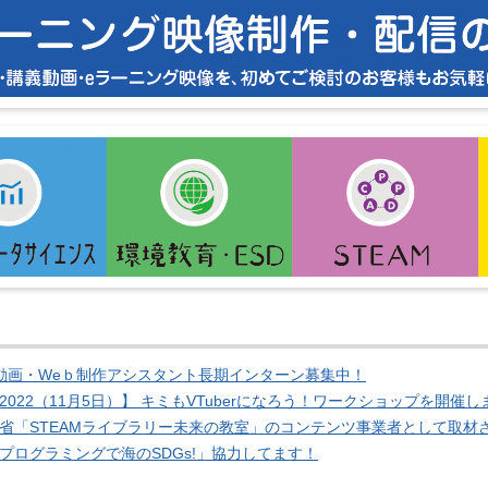
動画・Weｂ制作アシスタント長期インターン募集中！
2022（11月5日）】 キミもVTuberになろう！ワークショップを開催
省「STEAMライブラリー未来の教室」のコンテンツ事業者として取材
プログラミングで海のSDGs!」協力してます！