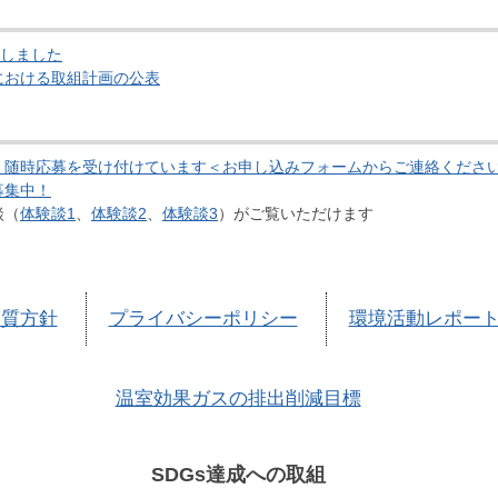
更新しました
における取組計画の公表
、随時応募を受け付けています＜お申し込みフォームからご連絡くださ
募集中！
談（
体験談1
、
体験談2
、
体験談3
）がご覧いただけます
品質方針
プライバシーポリシー
環境活動レポー
温室効果ガスの排出削減目標
SDGs達成への取組