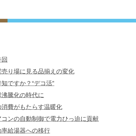
終回
電売り場に見る品揃えの変化
存知ですか？“デコ活”
球沸騰化の時代に
の消費がもたらす温暖化
アコンの自動制御で電力ひっ迫に貢献
効率給湯器への移行