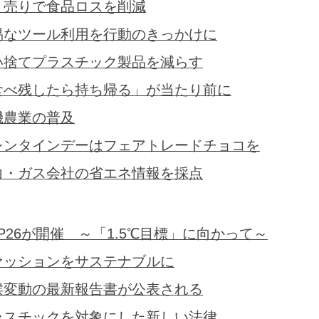
り売りで食品ロスを削減
易なツール利用を行動のきっかけに
い捨てプラスチック製品を減らす
食べ残したら持ち帰る」が当たり前に
機農業の普及
レンタインデーはフェアトレードチョコを
力・ガス会社の省エネ情報を採点
P26が開催 ～「1.5℃目標」に向かって～
ァッションをサステナブルに
候変動の最新報告書が公表される
ラスチックを対象にした新しい法律