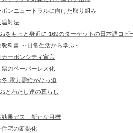
ーボンニュートラルに向けた取り組み
正温対法
DGsをもっと身近に 169のターゲットの日本語コピ
校教科書 ～日常生活から学ぶ～
ロカーボンシティ宣言
針票のペーパーレス化
の冬 電力需給がひっ迫
DGsとわたし達の暮らし
室効果ガス 新たな目標
合住宅の断熱化