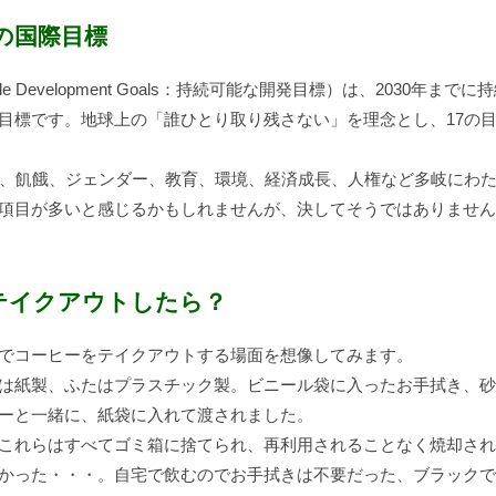
での国際目標
nable Development Goals：持続可能な開発目標）は、2030年ま
目標です。地球上の「誰ひとり取り残さない」を理念とし、17の
困、飢餓、ジェンダー、教育、環境、経済成長、人権など多岐にわ
項目が多いと感じるかもしれませんが、決してそうではありません
テイクアウトしたら？
でコーヒーをテイクアウトする場面を想像してみます。
は紙製、ふたはプラスチック製。ビニール袋に入ったお手拭き、砂
ーと一緒に、紙袋に入れて渡されました。
これらはすべてゴミ箱に捨てられ、再利用されることなく焼却され
かった・・・。自宅で飲むのでお手拭きは不要だった、ブラックで