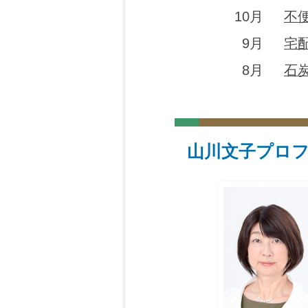
10月
不
9月
宅
8月
石
山川文子プロ