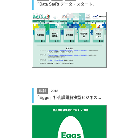
「Data StaRt データ・スタート」
印刷
2018
「Eggs」社会課題解決型ビジネス×環境 冊子