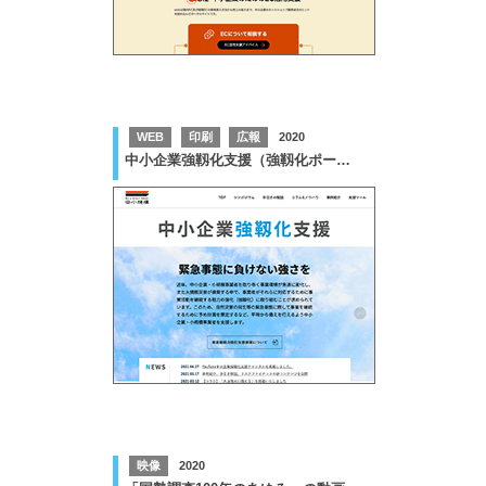
WEB
印刷
広報
2020
中小企業強靱化支援（強靱化ポータル）
映像
2020