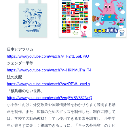
日本とアフリカ
https://www.youtube.com/watch?v=F2rtESaBPiQ
ジェンダー平等
https://www.youtube.com/watch?v=HKihMuTm_T4
法の支配
https://www.youtube.com/watch?v=zRPW-_evzLs
「核兵器のない世界」
https://www.youtube.com/watch?v=qEVBV532NeQ
小中学生向けに外交政策や国際情勢等をわかりやすく説明する動
画を制作。また、広報のためのグッズを制作した。制作に際して
は、学校での動画教材としても使用できる要素を調査し、小中学
生が飽きずに楽しく視聴できるように、「キッズ外務省」のナビ