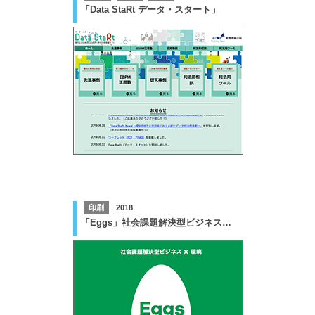
「Data StaRt データ・スタート」
印刷
2018
「Eggs」社会課題解決型ビジネス×環境 冊子