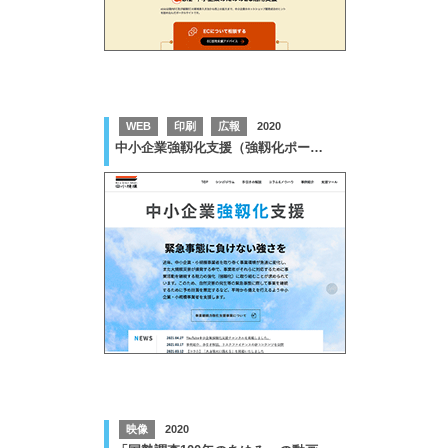
WEB
印刷
広報
2020
中小企業強靱化支援（強靱化ポータル）
映像
2020